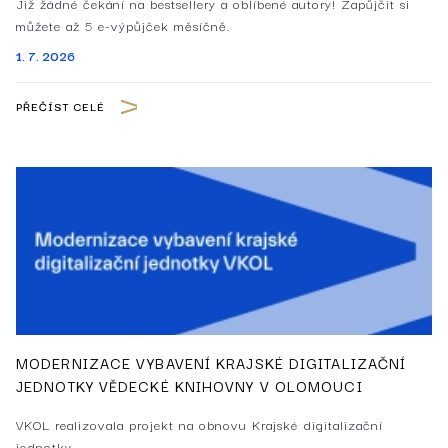
Již žádné čekání na bestsellery a oblíbené autory! Zapůjčit si
můžete až 5 e-výpůjček měsíčně.
1. 7. 2026
PŘEČÍST CELÉ
MODERNIZACE VYBAVENÍ KRAJSKÉ DIGITALIZAČNÍ
JEDNOTKY VĚDECKÉ KNIHOVNY V OLOMOUCI
VKOL realizovala projekt na obnovu Krajské digitalizační
jednotky.