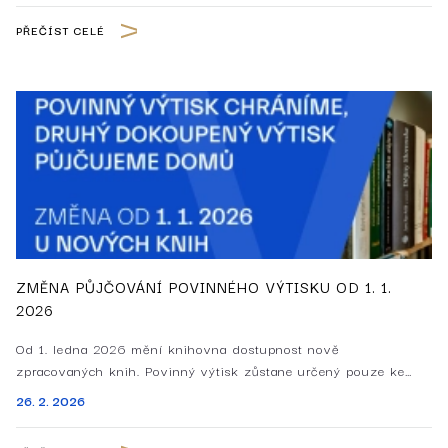
PŘEČÍST CELÉ
ZMĚNA PŮJČOVÁNÍ POVINNÉHO VÝTISKU OD 1. 1.
2026
Od 1. ledna 2026 mění knihovna dostupnost nově
zpracovaných knih. Povinný výtisk zůstane určený pouze ke
studiu ve studovnách, dokoupený druhý exemplář si čtenáři
26. 2. 2026
budou moci půjčovat domů. Změna pomůže lépe chránit
kulturní dědictví a zároveň zachová dobrou dostupnost nových