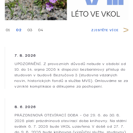
01
02
03
04
ZJISTĚTE VÍCE
7. 8. 2026
UPOZORNĚNÍ. Z provozních důvodů nebude v období od
10. do 14. srpna 2026 k dispozici bezbariérový přístup do
studoven v budově Bezručova 3 (studovna vázaných
novin, historických fondů a služba MVS). Omlouváme se za
vzniklé komplikace a děkujeme za pochopení.
8. 6. 2026
PRÁZDNINOVÁ OTEVÍRACÍ DOBA – Od 29. 6. do 30. 8.
2026 platí prázdninová otevírací doba knihovny. Na státní
svátek 6. 7. 2026 bude VKOL uzavřena. V době od 27. 7.
do 9. 8. 2026 bude knihovna (výpůjční služby, studovny)