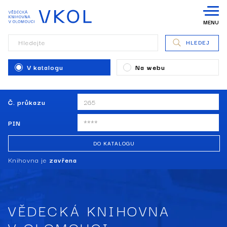
MENU
Hledejte
HLEDEJ
V katalogu
Na webu
Č. průkazu
PIN
DO KATALOGU
Knihovna je
zavřena
VĚDECKÁ KNIHOVNA