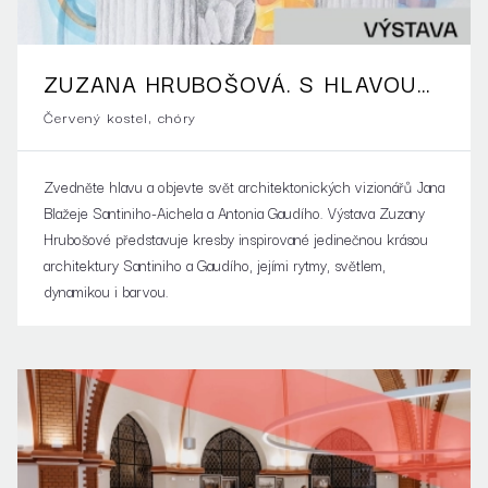
ZUZANA HRUBOŠOVÁ. S HLAVOU
VZHŮRU
Červený kostel, chóry
Zvedněte hlavu a objevte svět architektonických vizionářů Jana
Blažeje Santiniho-Aichela a Antonia Gaudího. Výstava Zuzany
Hrubošové představuje kresby inspirované jedinečnou krásou
architektury Santiniho a Gaudího, jejími rytmy, světlem,
dynamikou i barvou.