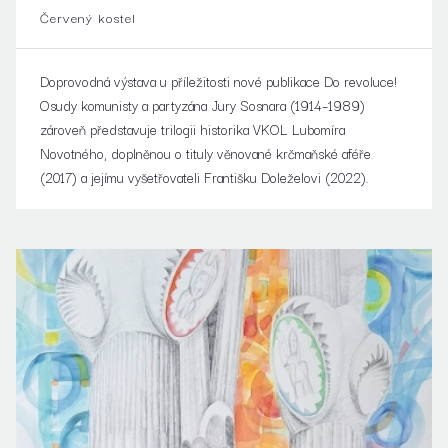
A PARTYZÁNA JURY SOSNARA
Červený kostel
(1914–1989)
Doprovodná výstava u příležitosti nové publikace Do revoluce!
Osudy komunisty a partyzána Jury Sosnara (1914–1989)
zároveň představuje trilogii historika VKOL Lubomíra
Novotného, doplněnou o tituly věnované krčmaňské aféře
(2017) a jejímu vyšetřovateli Františku Doleželovi (2022).