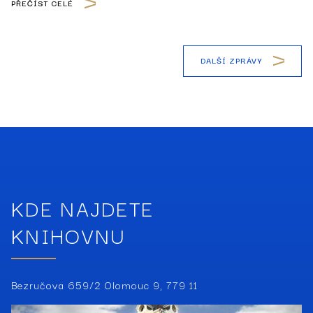
PŘEČÍST CELÉ
titulů pro veřejnost. Více informací v aktualitě →
DALŠÍ ZPRÁVY
KDE NAJDETE
KNIHOVNU
Bezručova 659/2 Olomouc 9, 779 11­­­