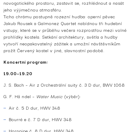
novogotického prostoru, zastavit se, rozhlédnout a nasát
jeho výjimečnou atmosféru.
Ticho chrámu postupně rozezní hudba: operní pěvec
Jakub Rousek a Galmonez Quartet nabídnou tři hudební
vstupy, které se v průběhu večera rozprostřou mezi volné
prohlídky kostela. Setkání architektury, světla a hudby
vytvoří neopakovatelný zážitek a umožní návštěvníkům
prožít Červený kostel v jiné, slavnostní podobě.
Koncertní program:
19.00–19.20
J. S. Bach – Air z Orchestrální suity č. 3 D dur, BWV 1068
G. F. Hä ndel –
Water Music
(výběr):
Air č. 5 D dur, HWV 348
Bourré e č. 7 D dur, HWV 348
Hornpipe č. 8 D dur, HWV 348