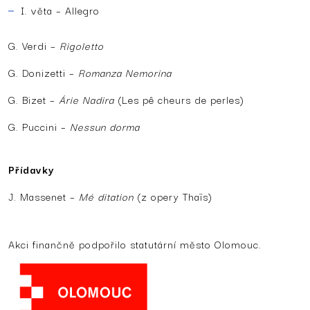
I. věta – Allegro
G. Verdi –
Rigoletto
G. Donizetti –
Romanza Nemorina
G. Bizet –
Árie Nadira
(Les pê cheurs de perles)
G. Puccini –
Nessun dorma
Přídavky
J. Massenet –
Mé ditation
(z opery Thaïs)
Akci finančně podpořilo statutární město Olomouc.