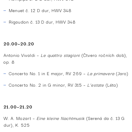
Menuet č. 12 D dur, HWV 348
Rigaudon č. 13 D dur, HWV 348
20.00–20.20
Antonio Vivaldi –
Le quattro stagioni
(Čtvero ročních dob),
op. 8
Concerto No. 1 in E major, RV 269 –
La primavera
(Jaro)
Concerto No. 2 in G minor, RV 315 –
L’estate
(Léto)
21.00–21.20
W. A. Mozart –
Eine kleine Nachtmusik
(Serená da č. 13 G
dur), K. 525