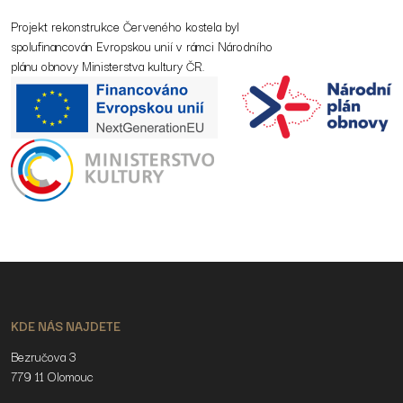
Projekt rekonstrukce Červeného kostela byl
spolufinancován Evropskou unií v rámci Národního
plánu obnovy Ministerstva kultury ČR.
KDE NÁS NAJDETE
Bezručova 3
779 11 Olomouc