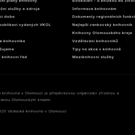
ční služby a zdroje
Informace knihovnám
cí doba
Dokumenty regionálních funkc
publikací vydaných VKOL
Nejlepší venkovský knihovník
Knihovny Olomouckého kraje
se knihovníka
Vzdělávání knihovníků
čujeme
Tipy na akce v knihovně
í knihovní řád
Meziknihovní služby
 knihovna v Olomouci je příspěvkovou organizací zřízenou a
vanou Olomouckým krajem.
26 Vědecká knihovna v Olomouci