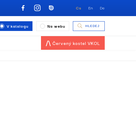
Cs
En
De
V katalogu
Na webu
HLEDEJ
Červený kostel VKOL