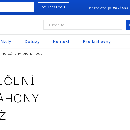
Knihovna je
zavřena
DO KATALOGU
Hledejte
 školy
Dotazy
Kontakt
Pro knihovny
k na záhony pro plnou…
IČENÍ
ZÁHONY
Ž