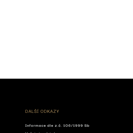
DALŠÍ ODKAZY
Informace dle z.č. 106/1999 Sb
ta
Veřejné zakázky