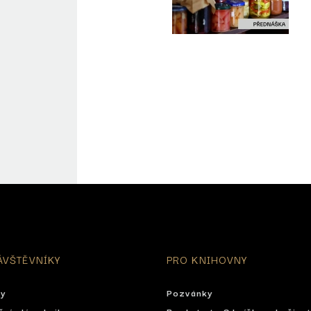
ÁVŠTĚVNÍKY
PRO KNIHOVNY
ty
Pozvánky
ční plány knihovny
Bookstart - S knížkou do živo