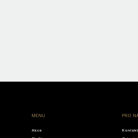
MENU
PRO N
Akce
Kontak
Služby
Orienta