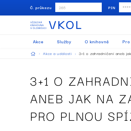
Č. průkazu
PIN
Akce
Služby
O knihovně
Pro
Akce a události
3+1 o zahradničení aneb ja
3+1 O ZAHRADN
ANEB JAK NA 
PRO PLNOU SPÍ