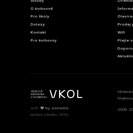
O knihovně
Informa
Pro školy
Otevíra
Dotazy
Prodej 
Kontakt
Wifi
Pro knihovny
Ptejte 
Doporu
Aktuáln
Vědecká
financo
with
by esmedia
2008-20
správa obsahu VKOL