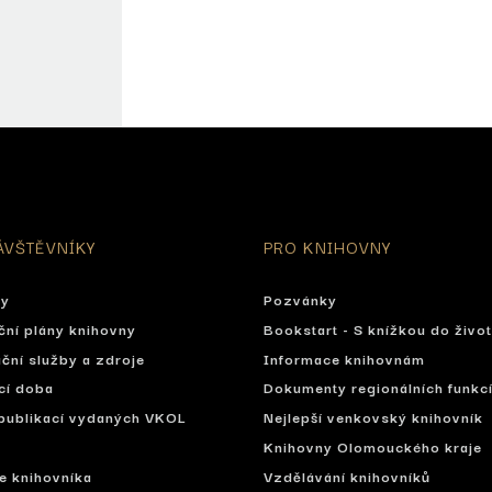
ÁVŠTĚVNÍKY
PRO KNIHOVNY
ty
Pozvánky
ční plány knihovny
Bookstart - S knížkou do živo
ční služby a zdroje
Informace knihovnám
cí doba
Dokumenty regionálních funkc
publikací vydaných VKOL
Nejlepší venkovský knihovník
Knihovny Olomouckého kraje
se knihovníka
Vzdělávání knihovníků