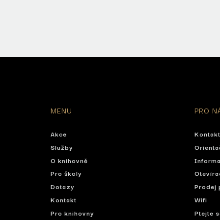
MENU
PRO N
Akce
Kontak
Služby
Orienta
O knihovně
Informa
Pro školy
Otevíra
Dotazy
Prodej 
Kontakt
Wifi
Pro knihovny
Ptejte 