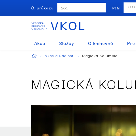
Č. průkazu
PIN
Akce
Služby
O knihovně
Pro
Akce a události
Magická Kolumbie
MAGICKÁ KOLU