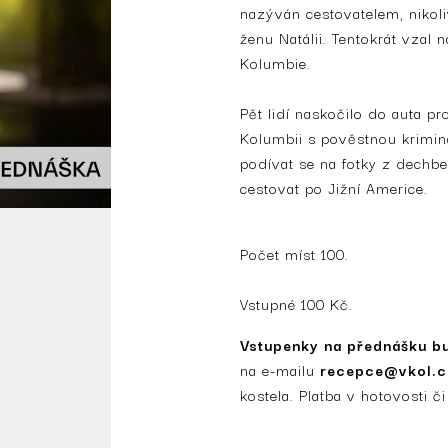
nazýván cestovatelem, nikoli
ženu Natálii. Tentokrát vzal 
Kolumbie.
Pět lidí naskočilo do auta pr
Kolumbii s pověstnou kriminal
podívat se na fotky z dechber
cestovat po Jižní Americe.
Počet míst 100.
Vstupné 100 Kč.
Vstupenky na přednášku bu
na e-mailu
recepce@vkol.c
kostela. Platba v hotovosti či