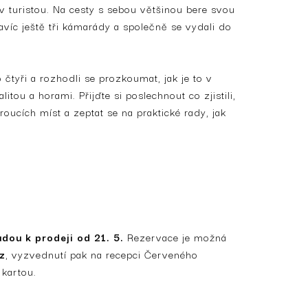
v turistou. Na cesty s sebou většinou bere svou
navíc ještě tři kámarády a společně se vydali do
o čtyři a rozhodli se prozkoumat, jak je to v
itou a horami. Přijďte si poslechnout co zjistili,
oucích míst a zeptat se na praktické rady, jak
dou k prodeji od 21. 5.
Rezervace je možná
z
, vyzvednutí pak na recepci Červeného
 kartou.