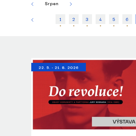
Červenec
Srpen
Září
Říjen
1
2
3
4
5
6
22. 5. - 21. 8. 2026