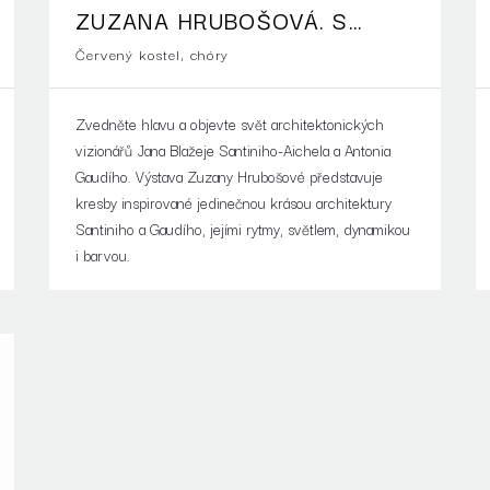
ZUZANA HRUBOŠOVÁ. S
HLAVOU VZHŮRU
Červený kostel, chóry
Zvedněte hlavu a objevte svět architektonických
vizionářů Jana Blažeje Santiniho-Aichela a Antonia
Gaudího. Výstava Zuzany Hrubošové představuje
kresby inspirované jedinečnou krásou architektury
Santiniho a Gaudího, jejími rytmy, světlem, dynamikou
i barvou.