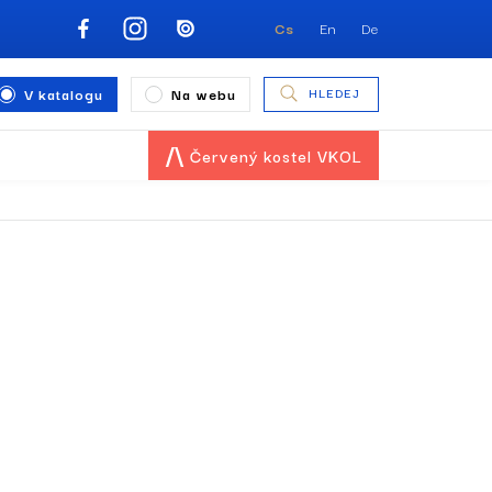
Cs
En
De
V katalogu
Na webu
HLEDEJ
Červený kostel VKOL