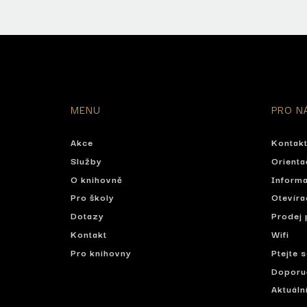
MENU
PRO N
Akce
Kontak
Služby
Orienta
O knihovně
Informa
Pro školy
Otevíra
Dotazy
Prodej 
Kontakt
Wifi
Pro knihovny
Ptejte 
Doporu
Aktuáln