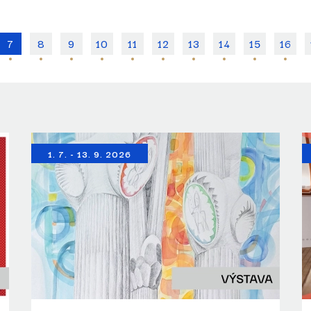
Listopad
Prosinec
7
8
9
10
11
12
13
14
15
16
1. 7. - 13. 9. 2026