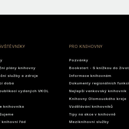
ÁVŠTĚVNÍKY
PRO KNIHOVNY
ty
Pozvánky
ční plány knihovny
Bookstart - S knížkou do živo
ční služby a zdroje
Informace knihovnám
cí doba
Dokumenty regionálních funkc
publikací vydaných VKOL
Nejlepší venkovský knihovník
Knihovny Olomouckého kraje
se knihovníka
Vzdělávání knihovníků
čujeme
Tipy na akce v knihovně
í knihovní řád
Meziknihovní služby