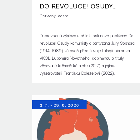
DO REVOLUCE! OSUDY
KOMUNISTY A PARTYZÁNA
Červený kostel
JURY SOSNARA (1914–1989)
Doprovodná výstava u příležitosti nové publikace Do
revoluce! Osudy komunisty a partyzána Jury Sosnara
(1914–1989) zároveň představuje trilogii historika
VKOL Lubomíra Novotného, doplněnou o tituly
věnované krčmaňské aféře (2017) a jejímu
vyšetřovateli Františku Doleželovi (2022).
2. 7. - 28. 8. 2026