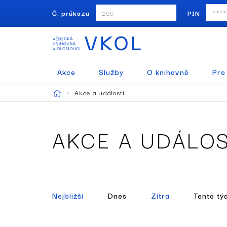
Č. průkazu
PIN
Akce
Služby
O knihovně
Pro
Akce a události
AKCE A UDÁLOS
Nejbližší
Dnes
Zítra
Tento tý