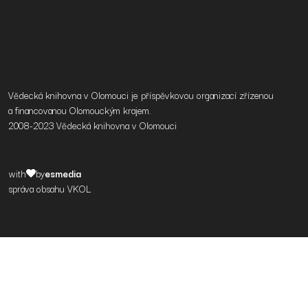
Vědecká knihovna v Olomouci je příspěvkovou organizací zřízenou
a financovanou Olomouckým krajem.
2008-2023 Vědecká knihovna v Olomouci
with
by
esmedia
správa obsahu VKOL