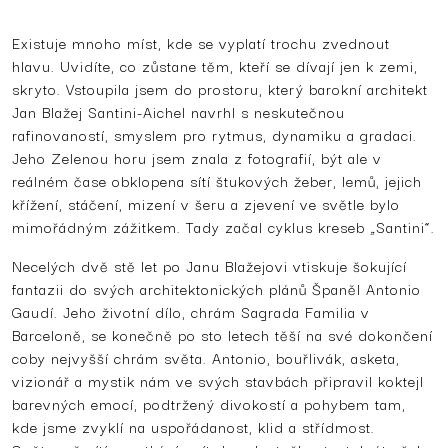
Existuje mnoho míst, kde se vyplatí trochu zvednout
hlavu. Uvidíte, co zůstane těm, kteří se dívají jen k zemi,
skryto. Vstoupila jsem do prostoru, který barokní architekt
Jan Blažej Santini-Aichel navrhl s neskutečnou
rafinovaností, smyslem pro rytmus, dynamiku a gradaci.
Jeho Zelenou horu jsem znala z fotografií, být ale v
reálném čase obklopena sítí štukových žeber, lemů, jejich
křížení, stáčení, mizení v šeru a zjevení ve světle bylo
mimořádným zážitkem. Tady začal cyklus kreseb „Santini“.
Necelých dvě stě let po Janu Blažejovi vtiskuje šokující
fantazii do svých architektonických plánů Španěl Antonio
Gaudí. Jeho životní dílo, chrám Sagrada Familia v
Barceloně, se konečně po sto letech těší na své dokončení
coby nejvyšší chrám světa. Antonio, bouřlivák, asketa,
vizionář a mystik nám ve svých stavbách připravil koktejl
barevných emocí, podtržený divokostí a pohybem tam,
kde jsme zvyklí na uspořádanost, klid a střídmost.