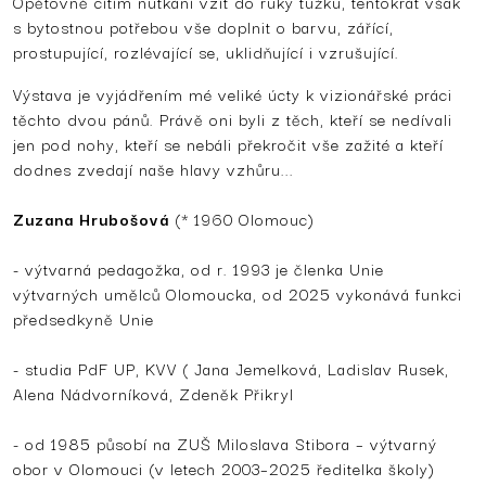
Opětovně cítím nutkání vzít do ruky tužku, tentokrát však
s bytostnou potřebou vše doplnit o barvu, zářící,
prostupující, rozlévající se, uklidňující i vzrušující.
Výstava je vyjádřením mé veliké úcty k vizionářské práci
těchto dvou pánů. Právě oni byli z těch, kteří se nedívali
jen pod nohy, kteří se nebáli překročit vše zažité a kteří
dodnes zvedají naše hlavy vzhůru...
Zuzana Hrubošová
(* 1960 Olomouc)
- výtvarná pedagožka, od r. 1993 je členka Unie
výtvarných umělců Olomoucka, od 2025 vykonává funkci
předsedkyně Unie
- studia PdF UP, KVV ( Jana Jemelková, Ladislav Rusek,
Alena Nádvorníková, Zdeněk Přikryl
- od 1985 působí na ZUŠ Miloslava Stibora – výtvarný
obor v Olomouci (v letech 2003–2025 ředitelka školy)