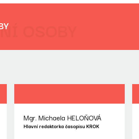
NÍ OSOBY
BY
Mgr. Michaela HELOŇOVÁ
Hlavní redaktorka časopisu KROK