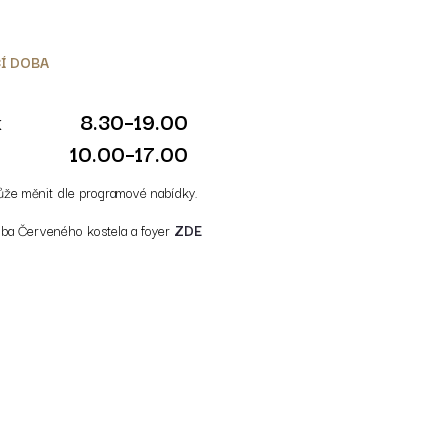
Í DOBA
k
8.30–19.00
10.00–17.00
ůže měnit dle programové nabídky.
oba Červeného kostela a foyer
ZDE