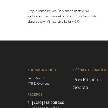
Projekt rekonstrukce Červeného kostela byl
spolufinancován Evropskou unií v rámci Národního
plánu obnovy Ministerstva kultury ČR.
KDE NÁS NAJDETE
BĚŽNÁ OTEVÍRACÍ D
Bezručova 3
Pondělí–pátek
779 11 Olomouc
Sobota
RECEPCE
T
[+420] 585 205 360
E
recepce@vkol.cz