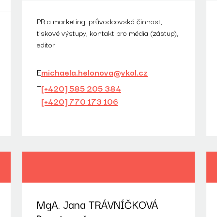
PR a marketing, průvodcovská činnost,
tiskové výstupy, kontakt pro média (zástup),
editor
E
michaela.helonova@vkol.cz
T
[+420] 585 205 384
[+420] 770 173 106
MgA. Jana TRÁVNÍČKOVÁ