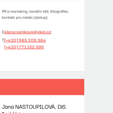
PR a marketing, sociální sítě, fotografka,
kontakt pro média (zástup)
E
elena.senkova@vkol.cz
T
[+420] 585 205 384
[+420] 771 132 395
Jana NASTOUPILOVÁ, DiS.