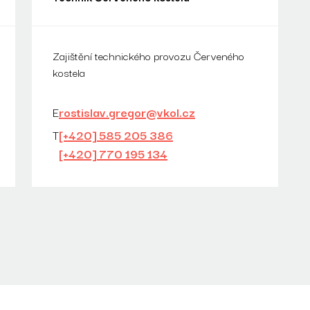
Zajištění technického provozu Červeného
kostela
E
rostislav.gregor@vkol.cz
T
[+420] 585 205 386
[+420] 770 195 134