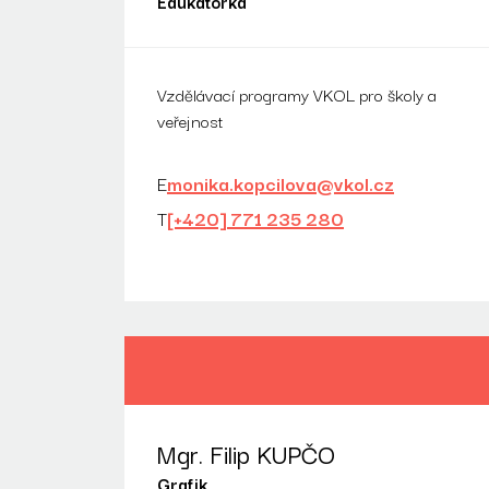
Edukátorka
Vzdělávací programy VKOL pro školy a
veřejnost
E
monika.kopcilova@vkol.cz
T
[+420] 771 235 280
Mgr. Filip KUPČO
Grafik