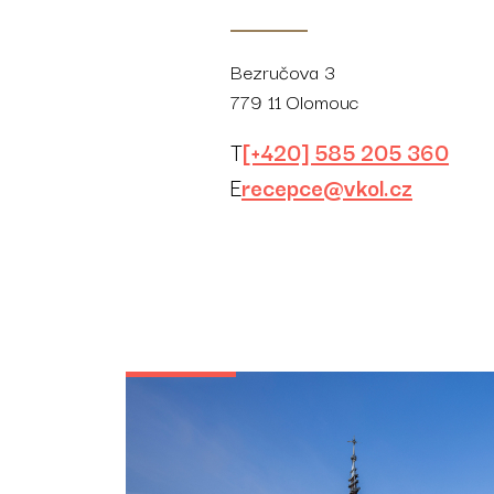
Bezručova 3
779 11 Olomouc
T
[+420] 585 205 360
E
recepce@vkol.cz