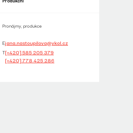
Produkční
Pronájmy, produkce
E
jana.nastoupilova@vkol.cz
T
[+420] 585 205 379
[+420] 778 425 286