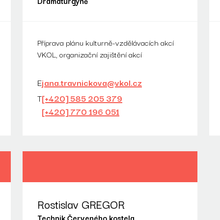
Dramaturgyně
Příprava plánu kulturně-vzdělávacích akcí
VKOL, organizační zajištění akcí
E
jana.travnickova@vkol.cz
T
[+420] 585 205 379
[+420] 770 196 051
Rostislav GREGOR
Technik Červeného kostela