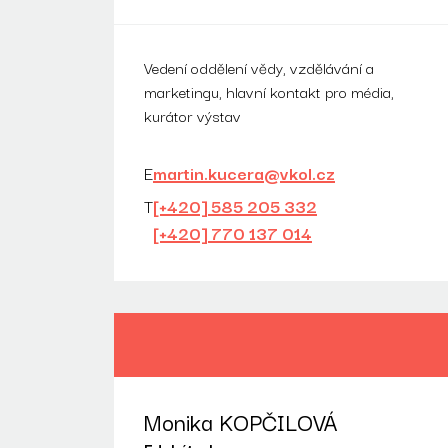
Vedení oddělení vědy, vzdělávání a
marketingu, hlavní kontakt pro média,
kurátor výstav
E
martin.kucera@vkol.cz
T
[+420] 585 205 332
[+420] 770 137 014
Monika KOPČILOVÁ