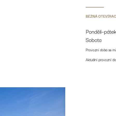
BĚŽNÁ OTEVÍRAC
Pondělí–páte
Sobota
Provozní doba se m
Aktuální provozní d