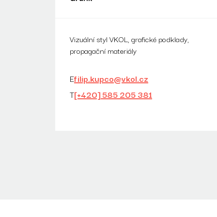
Vizuální styl VKOL, grafické podklady,
propagační materiály
E
filip.kupco@vkol.cz
T
[+420] 585 205 381