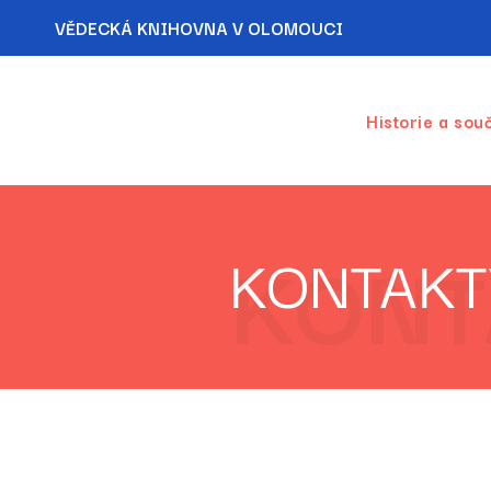
VĚDECKÁ KNIHOVNA V OLOMOUCI
Historie a sou
KONT
KONTAKT