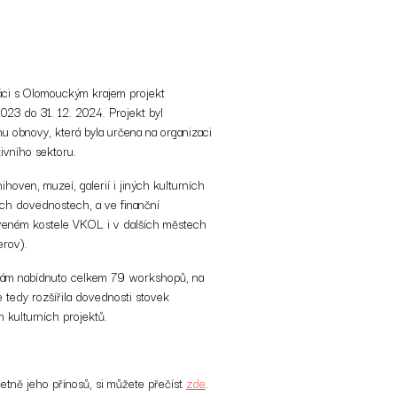
áci s Olomouckým krajem projekt
023 do 31. 12. 2024. Projekt byl
u obnovy, která byla určena na organizaci
tivního sektoru.
hoven, muzeí, galerií i jiných kulturních
ích dovednostech, a ve finanční
veném kostele VKOL i v dalších městech
erov).
pinám nabídnuto celkem 79 workshopů, na
 tedy rozšířila dovednosti stovek
h kulturních projektů.
etně jeho přínosů, si můžete přečíst
zde
.