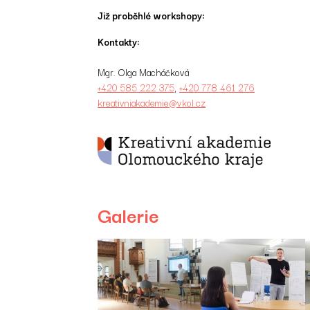
Již proběhlé workshopy:
Kontakty:
Mgr. Olga Macháčková
+420 585 222 375
,
+420 778 461 276
kreativniakademie@vkol.cz
Galerie