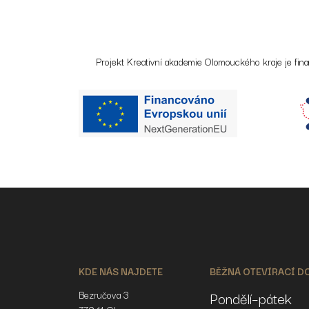
Projekt Kreativní akademie Olomouckého kraje je fin
KDE NÁS NAJDETE
BĚŽNÁ OTEVÍRACÍ D
Bezručova 3
Pondělí–pátek