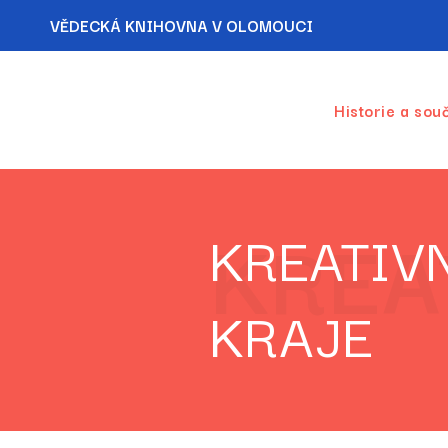
VĚDECKÁ KNIHOVNA V OLOMOUCI
Historie a sou
KREA
KREATIV
KRAJE