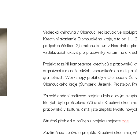
Vědecká knihovna v Olomouci realizovala ve spolupr
Kreativní akademie Olomouckého kraje, a to od 1. 1. 2
podpořen částkou 2,5 milionu korun z Národního plán
vzdělávacích aktivit pro pracovníky kulturního a krea
Projekt rozšířil kompetence kreativců a pracovníků kni
organizací v manažerských, komunikačních a digitáln
gramotnosti. Workshopy probíhaly v Olomouci v Čer
Olomouckého kraje (Šumperk, Jeseník, Prostějov, Př
Za celé období realizace projektu bylo cílovým sku
kterých bylo proškoleno 773 osob. Kreativní akademie
pracovníků v kultuře, čímž jistě zlepšila kvalitu novýc
Stručný přehled o průběhu projektu najdete
zde
.
Závěrečnou zprávu o projektu Kreativní akademie, vč