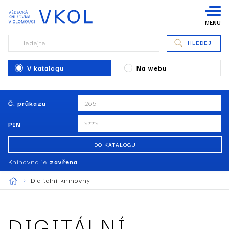
MENU
Hledejte
HLEDEJ
V katalogu
Na webu
Č. průkazu
PIN
DO KATALOGU
Knihovna je
zavřena
Digitální knihovny
DIGITÁLNÍ