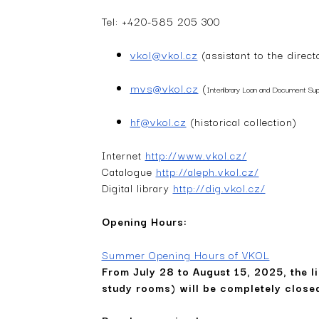
Tel: +420-585 205 300
vkol@vkol.cz
(assistant to the direct
mvs@vkol.cz
(
Interlibrary Loan and Document Sup
hf@vkol.cz
(historical collection)
Internet
http://www.vkol.cz/
Catalogue
http://aleph.vkol.cz/
Digital library
http://dig.vkol.cz/
Opening Hours:
Summer Opening Hours of VKOL
From July 28 to August 15, 2025, the l
study rooms) will be completely close