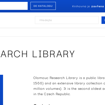
Knihovna je
zavřena
DO KATALOGU
Hledejte
ARCH LIBRARY
Olomouc Res­earch Library is a public libra
1566) and an extensive library collection 
million volumes). It is the second oldest an
in the Czech Republic. ­