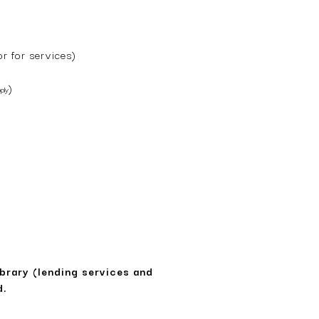
or for services)
)
ply
ibrary (lending services and
d.