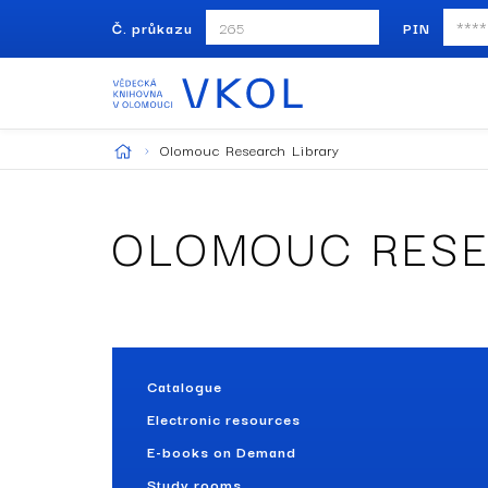
Č. průkazu
PIN
Olomouc Research Library
OLOMOUC RESE
Catalogue
Electronic resources
E-books on Demand
Study rooms