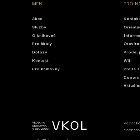
MENU
PRO N
Akce
Kontak
Služby
Orienta
O knihovně
Informa
Pro školy
Otevíra
Dotazy
Prodej 
Kontakt
Wifi
Pro knihovny
Ptejte 
Doporu
Aktuáln
Vědecká
financo
with
by esmedia