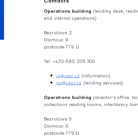
Contacts
Operations building
(lending desk, readi
and internal operations)
Bezručova 2
­Olomouc 9
postcode:779 11­­­
Tel: +420-585 205 300
is@vkol.cz
(information)
ps@vkol.cz
(lending services)
Operations building
(director’s office, 
collections reading rooms, interlibrary loa
Bezručova 3
Olomouc 9
postcode:779 11­­­