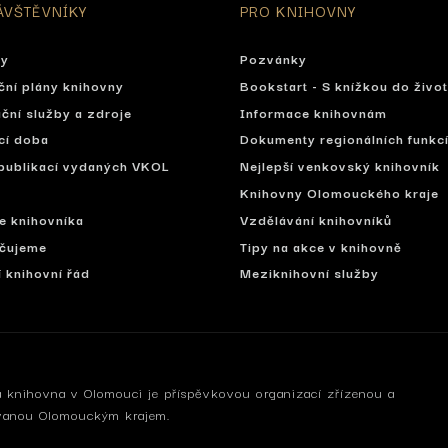
ÁVŠTĚVNÍKY
PRO KNIHOVNY
ty
Pozvánky
ční plány knihovny
Bookstart - S knížkou do živo
ční služby a zdroje
Informace knihovnám
cí doba
Dokumenty regionálních funkc
publikací vydaných VKOL
Nejlepší venkovský knihovník
Knihovny Olomouckého kraje
se knihovníka
Vzdělávání knihovníků
čujeme
Tipy na akce v knihovně
í knihovní řád
Meziknihovní služby
 knihovna v Olomouci je příspěvkovou organizací zřízenou a
vanou Olomouckým krajem.