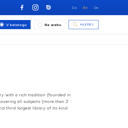
Cs
En
De
V katalogu
Na webu
HLEDEJ
ry with a rich tradition (founded in
covering all subjects (more than 2
d third largest library of its kind