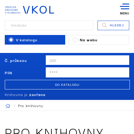
MENU
Hledejte
HLEDEJ
V katalogu
Na webu
Č. průkazu
PIN
DO KATALOGU
Knihovna je
zavřena
Pro knihovny
PRO KNIHOVNY