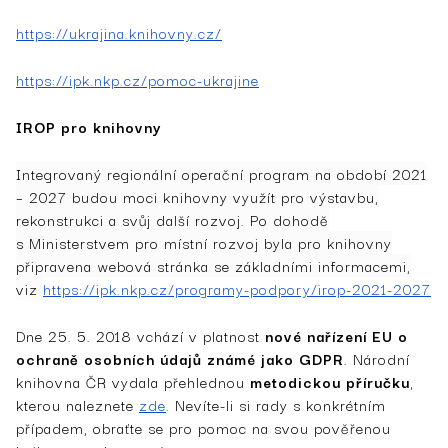
https://ukrajina.knihovny.cz/
https://ipk.nkp.cz/pomoc-ukrajine
IROP pro knihovny
Integrovaný regionální operační program na období 2021
– 2027 budou moci knihovny využít pro výstavbu,
rekonstrukci a svůj další rozvoj. Po dohodě
s Ministerstvem pro místní rozvoj byla pro knihovny
připravena webová stránka se základními informacemi,
viz
https://ipk.nkp.cz/programy-podpory/irop-2021-2027
Dne 25. 5. 2018 vchází v platnost
nové nařízení EU o
ochraně osobních údajů známé jako GDPR
. Národní
knihovna ČR vydala přehlednou
metodickou příručku
,
kterou naleznete
zde
. Nevíte-li si rady s konkrétním
případem, obraťte se pro pomoc na svou pověřenou