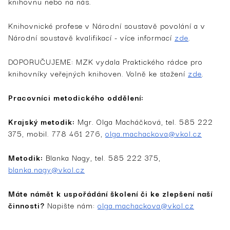
knihovnu nebo na nás.
Knihovnické profese v Národní soustavě povolání a v
Národní soustavě kvalifikací - více informací
zde
.
DOPORUČUJEME: MZK vydala Praktického rádce pro
knihovníky veřejných knihoven. Volně ke stažení
zde
.
Pracovníci metodického oddělení:
Krajský metodik:
Mgr. Olga Macháčková, tel. 585 222
375, mobil. 778 461 276,
olga.machackova@vkol.cz
Metodik:
Blanka Nagy, tel. 585 222 375,
blanka.nagy@vkol.cz
Máte námět k uspořádání školení či ke zlepšení naší
činnosti?
Napište nám:
olga.machackova@vkol.cz