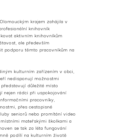
 Olomouckým krajem zahájila v
profesionální knihovník
ěkovat aktivním knihovníkům
ětavost, ale především
dřit podporu těmto pracovníkům na
iným kulturním zařízením v obci,
teří nedisponují možnostmi
představují důležité místo
ají nejen rádci při uspokojování
 informačními pracovníky,
bnostmi, přes cestopisné
kluby seniorů nebo promítání video
s místními mateřskými školkami a
hoven se tak za léta fungování
mně podílí na kulturním životě