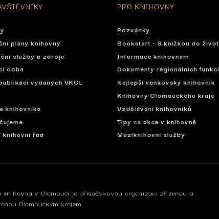
ÁVŠTĚVNÍKY
PRO KNIHOVNY
ty
Pozvánky
ční plány knihovny
Bookstart - S knížkou do živo
ční služby a zdroje
Informace knihovnám
cí doba
Dokumenty regionálních funkc
publikací vydaných VKOL
Nejlepší venkovský knihovník
Knihovny Olomouckého kraje
se knihovníka
Vzdělávání knihovníků
čujeme
Tipy na akce v knihovně
í knihovní řád
Meziknihovní služby
 knihovna v Olomouci je příspěvkovou organizací zřízenou a
vanou Olomouckým krajem.