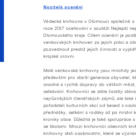
Nositelé ocenění
Vědecká knihovna v Olomouci společně s
roce 2017 oceňování v soutěži Nejlepší ne
Olomouckého kraje. Cílem ocenění je pod
venkovských knihoven za jejich práci a ob
pozvednout prestiž jejich činnosti a vyjá
krajské úrovni.
Malé venkovské knihovny jsou mnohdy jed
především pro starší generace obyvatel, k
snadné a rychlé dopravy do větších měst, 
setkávání. Knihovníci se stále častěji stáv
nejrůznějších čtenářských zájmů, ale také
pořadateli kulturních akcí od besed s oso
přednášky, setkání s rodáky až po místní 
kroniky obce. Důležitá je také spolupráce 
se školami. Mnozí knihovníci obecních kni
knihovny stali osobnostmi, které se význa