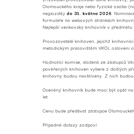
Olomouckého kraje nebo fyzická osoba (nap
nejpozději
do 31. května 2026
. Nominac
formuláře na webových stránkách knihov
Nejlepší venkovský knihovník v předmětu 
Provozovatelé knihoven, jejichž knihovníc
metodickým pracovištěm VKOL osloveni o c
Hodnotící komise, složená ze zástupců V
pověřených knihoven vybere z došlých přih
knihovny budou navštíveny. Z nich budou
Oceněný knihovník bude moci být opět no
let.
Cenu bude předávat zástupce Olomouckéh
Případné dotazy zodpoví: