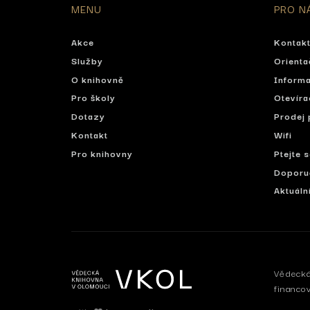
MENU
PRO N
Akce
Kontak
Služby
Orienta
O knihovně
Informa
Pro školy
Otevíra
Dotazy
Prodej 
Kontakt
Wifi
Pro knihovny
Ptejte 
Doporu
Aktuáln
Vědecká
financo