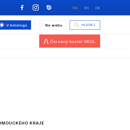
Cs
En
De
V katalogu
Na webu
HLEDEJ
Červený kostel VKOL
LOMOUCKÉHO KRAJE