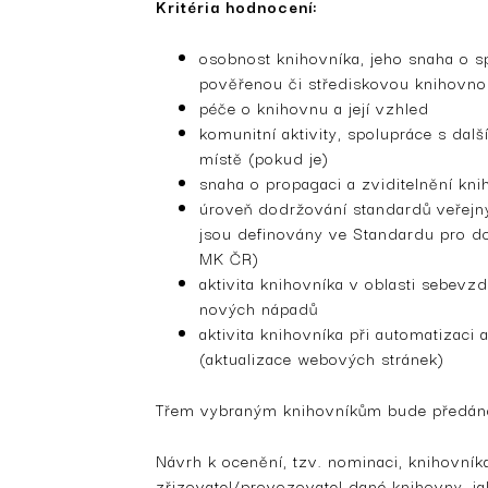
Kritéria hodnocení:
osobnost knihovníka, jeho snaha o sp
pověřenou či střediskovou knihovno
péče o knihovnu a její vzhled
komunitní aktivity, spolupráce s dalš
místě (pokud je)
snaha o propagaci a zviditelnění kni
úroveň dodržování standardů veřejný
jsou definovány ve Standardu pro d
MK ČR)
aktivita knihovníka v oblasti sebevzd
nových nápadů
aktivita knihovníka při automatizaci
(aktualizace webových stránek)
Třem vybraným knihovníkům bude předán
Návrh k ocenění, tzv. nominaci, knihovník
zřizovatel/provozovatel dané knihovny, ja