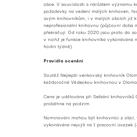
obce. V souvislosti s nárůstem významu k
požadavky na vedení malých knihoven, řad
svým knihovníkům, i v malých obcích již 
neprofesionální knihovnu (půjčovní doba 
překračují. Od roku 2020 jsou proto do sou
v nichž je funkce knihovníka vykonávána n
hodin týdně).
Pravidla ocenění
Soutěž Nejlepší venkovský knihovník Olom
každoročně Vědeckou knihovnou v Olomo
Cena je udělována při Setkání knihovníků 
proběhne na podzim.
Nominováni mohou být knihovníci z obcí, 
vykonávána nejvýš na 1 pracovní úvazek (