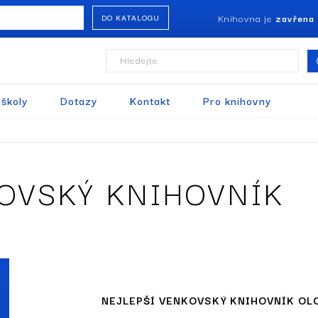
Knihovna je
zavřena
DO KATALOGU
Hledejte
 školy
Dotazy
Kontakt
Pro knihovny
k
KOVSKÝ KNIHOVNÍK
NEJLEPŠÍ VENKOVSKÝ KNIHOVNÍK O