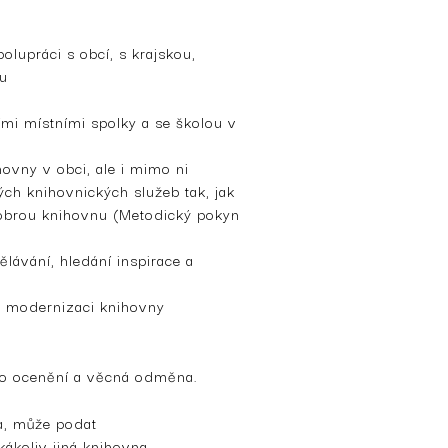
olupráci s obcí, s krajskou,
u
ími místními spolky a se školou v
hovny v obci, ale i mimo ni
ch knihovnických služeb tak, jak
obrou knihovnu (Metodický pokyn
ělávání, hledání inspirace a
 a modernizaci knihovny
o ocenění a věcná odměna.
a, může podat
kákoliv jiná knihovna