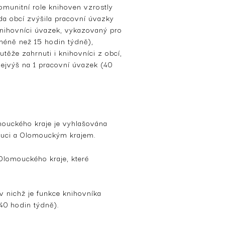
omunitní role knihoven vzrostly
a obcí zvýšila pracovní úvazky
knihovníci úvazek, vykazovaný pro
méně než 15 hodin týdně),
těže zahrnuti i knihovníci z obcí,
ejvýš na 1 pracovní úvazek (40
ouckého kraje je vyhlašována
uci a Olomouckým krajem.
Olomouckého kraje, které
v nichž je funkce knihovníka
40 hodin týdně).