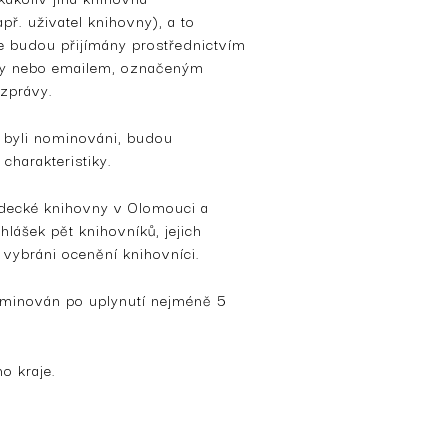
ř. uživatel knihovny), a to
e budou přijímány prostřednictvím
ny nebo emailem, označeným
zprávy.
i byli nominováni, budou
harakteristiky.
ědecké knihovny v Olomouci a
lášek pět knihovníků, jejich
 vybráni ocenění knihovníci.
minován po uplynutí nejméně 5
o kraje.