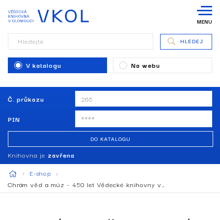
MENU
Hledejte
HLEDEJ
V katalogu
Na webu
Č. průkazu
PIN
DO KATALOGU
Knihovna je
zavřena
E-shop
Chrám věd a múz - 450 let Vědecké knihovny v…