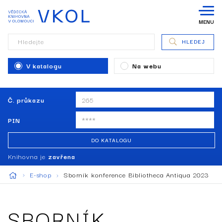
MENU
Hledejte
HLEDEJ
V katalogu
Na webu
Č. průkazu
PIN
DO KATALOGU
Knihovna je
zavřena
E-shop
Sborník konference Bibliotheca Antiqua 2023
SBORNÍK