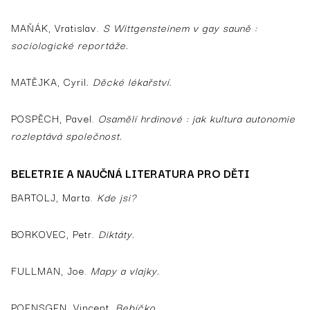
MAŇÁK, Vratislav.
S Wittgensteinem v gay sauně :
sociologické reportáže.
MATĚJKA, Cyril
. Děcké lékařství.
POSPĚCH, Pavel.
Osamělí hrdinové : jak kultura autonomie
rozleptává společnost.
BELETRIE A NAUČNÁ LITERATURA PRO DĚTI
BARTOLJ, Marta.
Kde jsi?
BORKOVEC, Petr.
Diktáty.
FULLMAN, Joe.
Mapy a vlajky.
POENSGEN, Vincent.
Bebíčko.