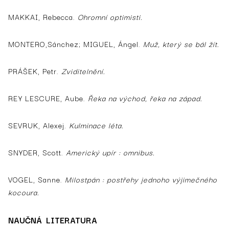
MAKKAI, Rebecca.
Ohromní optimisti.
MONTERO,Sánchez; MIGUEL, Ángel.
Muž, který se bál žít.
PRÁŠEK, Petr.
Zviditelnění.
REY LESCURE, Aube.
Řeka na východ, řeka na západ.
SEVRUK, Alexej.
Kulminace léta.
SNYDER, Scott.
Americký upír : omnibus.
VOGEL, Sanne.
Milostpán : postřehy jednoho výjimečného
kocoura.
NAUČNÁ LITERATURA