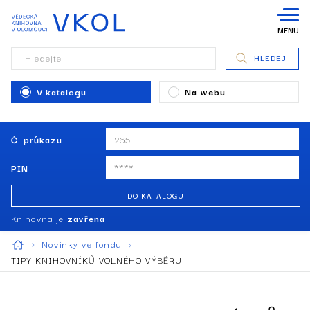
MENU
Hledejte
HLEDEJ
V katalogu
Na webu
Č. průkazu
PIN
DO KATALOGU
Knihovna je
zavřena
Novinky ve fondu
TIPY KNIHOVNÍKŮ VOLNÉHO VÝBĚRU