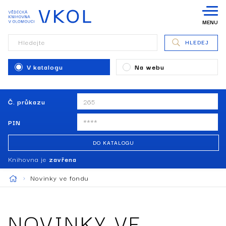
MENU
Hledejte
HLEDEJ
V katalogu
Na webu
Č. průkazu
PIN
DO KATALOGU
Knihovna je
zavřena
Novinky ve fondu
NOVINKY VE