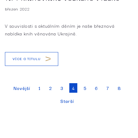
březen 2022
V souvislosti s aktuálním děním je naše březnová
nabídka knih věnována Ukrajině.
VÍCE O TITULU
Novější
1
2
3
5
6
7
8
4
Starší