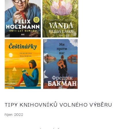
TIPY KNIHOVNÍKŮ VOLNÉHO VÝBĚRU
říjen 2022