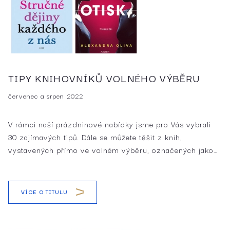
TIPY KNIHOVNÍKŮ VOLNÉHO VÝBĚRU
červenec a srpen 2022
V rámci naší prázdninové nabídky jsme pro Vás vybrali
30 zajímavých tipů. Dále se můžete těšit z knih,
vystavených přímo ve volném výběru, označených jako…
VÍCE O TITULU