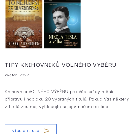
TIPY KNIHOVNÍKŮ VOLNÉHO VÝBĚRU
květen 2022
Knihovníci VOLNÉHO VÝBĚRU pro Vás každý měsíc
připravují nabídku 20 vybraných titulů. Pokud Vás některý
z titulů zaujme, vyhledejte si jej v našem on-line…
VÍCE O TITULU