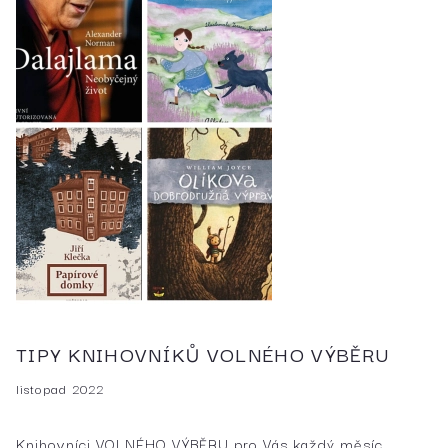
TIPY KNIHOVNÍKŮ VOLNÉHO VÝBĚRU
listopad 2022
Knihovníci VOLNÉHO VÝBĚRU pro Vás každý měsíc