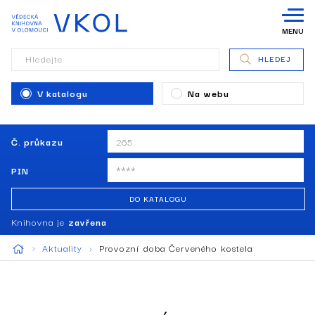
MENU
Hledejte
HLEDEJ
V katalogu
Na webu
Č. průkazu
PIN
DO KATALOGU
Knihovna je
zavřena
Aktuality
Provozní doba Červeného kostela