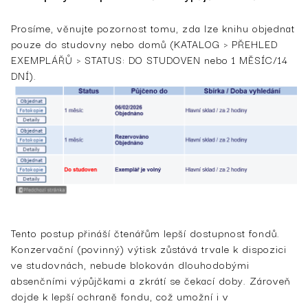
Prosíme, věnujte pozornost tomu, zda lze knihu objednat
pouze do studovny nebo domů (KATALOG > PŘEHLED
EXEMPLÁŘŮ > STATUS: DO STUDOVEN nebo 1 MĚSÍC/14
DNÍ).
Tento postup přináší čtenářům lepší dostupnost fondů.
Konzervační (povinný) výtisk zůstává trvale k dispozici
ve studovnách, nebude blokován dlouhodobými
absenčními výpůjčkami a zkrátí se čekací doby. Zároveň
dojde k lepší ochraně fondu, což umožní i v