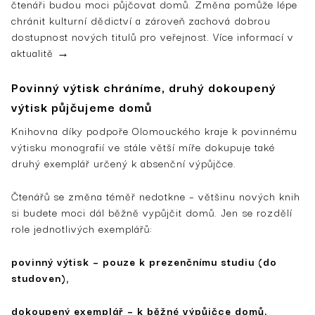
čtenáři budou moci půjčovat domů. Změna pomůže lépe
chránit kulturní dědictví a zároveň zachová dobrou
dostupnost nových titulů pro veřejnost. Více informací v
aktualitě →
Povinný výtisk chráníme, druhý dokoupený
výtisk půjčujeme domů
Knihovna díky podpoře Olomouckého kraje k povinnému
výtisku monografií ve stále větší míře dokupuje také
druhý exemplář určený k absenční výpůjčce.
Čtenářů se změna téměř nedotkne – většinu nových knih
si budete moci dál běžně vypůjčit domů. Jen se rozdělí
role jednotlivých exemplářů:
povinný výtisk – pouze k prezenčnímu studiu (do
studoven),
dokoupený exemplář – k běžné výpůjčce domů.