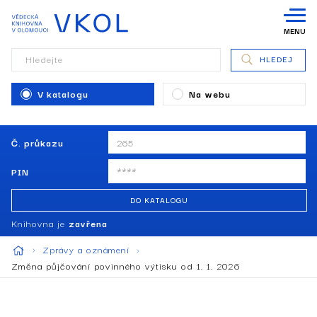
MENU
Hledejte
HLEDEJ
V katalogu
Na webu
Č. průkazu
PIN
DO KATALOGU
Knihovna je
zavřena
Zprávy a oznámení
Změna půjčování povinného výtisku od 1. 1. 2026