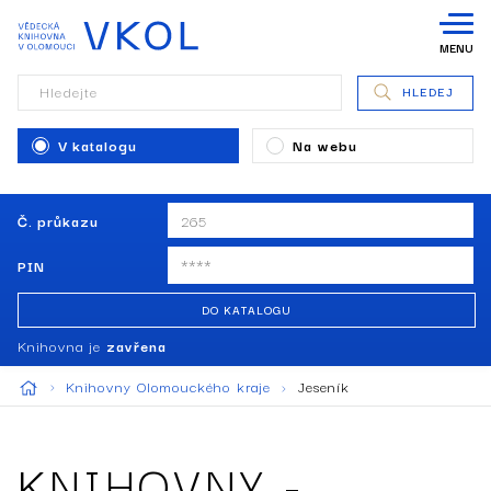
MENU
Hledejte
HLEDEJ
V katalogu
Na webu
Č. průkazu
PIN
DO KATALOGU
Knihovna je
zavřena
Knihovny Olomouckého kraje
Jeseník
KNIHOVNY -