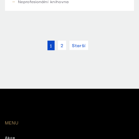
Neprofesionální knihovna
2
Starší
1
MENU
Akce