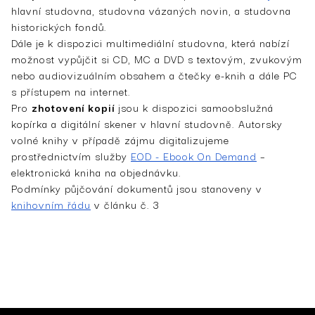
hlavní studovna, studovna vázaných novin, a studovna
historických fondů.
Dále je k dispozici multimediální studovna, která nabízí
možnost vypůjčit si CD, MC a DVD s textovým, zvukovým
nebo audiovizuálním obsahem a čtečky e-knih a dále PC
s přístupem na internet.
Pro
zhotovení kopií
jsou k dispozici samoobslužná
kopírka a digitální skener v hlavní studovně. Autorsky
volné knihy v případě zájmu digitalizujeme
prostřednictvím služby
EOD - Ebook On Demand
–
elektronická kniha na objednávku.
Podmínky půjčování dokumentů jsou stanoveny v
knihovním řádu
v článku č. 3