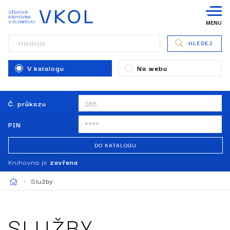
MENU
Hledejte
HLEDEJ
V katalogu
Na webu
Č. průkazu
PIN
DO KATALOGU
Knihovna je
zavřena
Služby
SLUŽBY