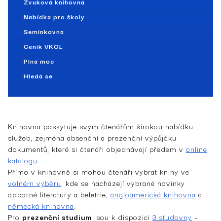
Zvuková knihovna
Nabídka pro školy
Semínkovna
Ceník VKOL
Plná moc
Hledá se
Knihovna poskytuje svým čtenářům širokou nabídku
služeb, zejména absenční a prezenční výpůjčku
dokumentů, které si čtenáři objednávají předem v
online
katalogu
.
Přímo v knihovně si mohou čtenáři vybrat knihy ve
volném výběru
, kde se nacházejí vybrané novinky
odborné literatury a beletrie,
angloamerická knihovna
a
německá knihovna
.
Pro
prezenční studium
jsou k dispozici
3 studovny
–