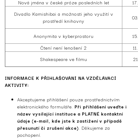
Nová jména v české próze posledních let
17
Divadlo Kamishibai a možnosti jeho využití v
03
prostředí knihovny
Anonymita v kyberprostoru
15
Čtení není lenošení 2
11
Shakespeare ve filmu
21
INFORMACE K PŘIHLAŠOVÁNÍ NA VZDĚLÁVACÍ
AKTIVITY:
Akceptujeme přihlášení pouze prostřednictvím
elektronického formuláře.
Při přihlášení uveďte i
název vysílající instituce a PLATNÉ kontaktní
údaje (e-mail, kde jste k zastižení v případě
přesunutí či zrušení akce)
. Děkujeme za
pochopení.