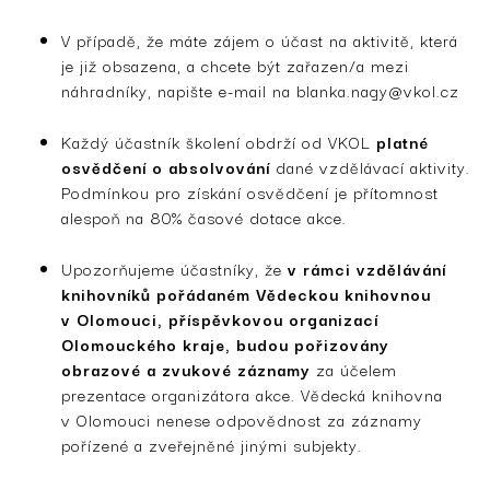
V případě, že máte zájem o účast na aktivitě, která
je již obsazena, a chcete být zařazen/a mezi
náhradníky, napište e-mail na
blanka.nagy@vkol.cz
Každý účastník školení obdrží od VKOL
platné
osvědčení o absolvování
dané vzdělávací aktivity.
Podmínkou pro získání osvědčení je přítomnost
alespoň na 80% časové dotace akce.
Upozorňujeme účastníky, že
v rámci vzdělávání
knihovníků pořádaném Vědeckou knihovnou
v Olomouci, příspěvkovou organizací
Olomouckého kraje, budou
pořizovány
obrazové a zvukové záznamy
za účelem
prezentace organizátora akce. Vědecká knihovna
v Olomouci nenese odpovědnost za záznamy
pořízené a zveřejněné jinými subjekty.