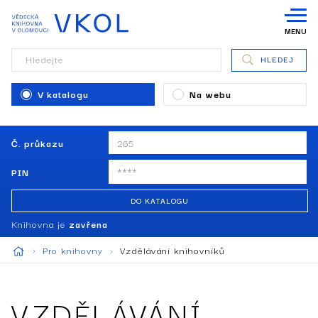
MENU
Hledejte
HLEDEJ
V katalogu
Na webu
Č. průkazu
PIN
DO KATALOGU
Knihovna je
zavřena
Pro knihovny
Vzdělávání knihovníků
VZDĚLÁVÁNÍ