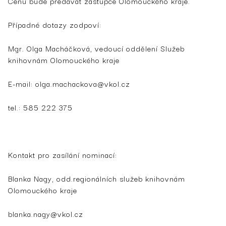
Cenu bude předávat zástupce Olomouckého kraje.
Případné dotazy zodpoví:
Mgr. Olga Macháčková, vedoucí oddělení Služeb
knihovnám Olomouckého kraje
E-mail: olga.machackova@vkol.cz
tel.: 585 222 375
Kontakt pro zasílání nominací:
Blanka Nagy, odd.regionálních služeb knihovnám
Olomouckého kraje
blanka.nagy@vkol.cz