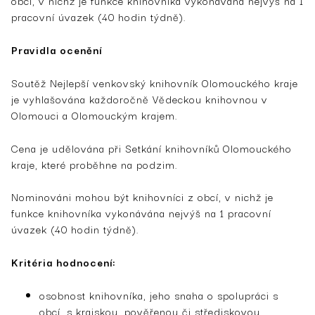
obcí, v nichž je funkce knihovníka vykonávána nejvýš na 1
pracovní úvazek (40 hodin týdně).
Pravidla ocenění
Soutěž Nejlepší venkovský knihovník Olomouckého kraje
je vyhlašována každoročně Vědeckou knihovnou v
Olomouci a Olomouckým krajem.
Cena je udělována při Setkání knihovníků Olomouckého
kraje, které proběhne na podzim.
Nominováni mohou být knihovníci z obcí, v nichž je
funkce knihovníka vykonávána nejvýš na 1 pracovní
úvazek (40 hodin týdně).
Kritéria hodnocení:
osobnost knihovníka, jeho snaha o spolupráci s
obcí, s krajskou, pověřenou či střediskovou