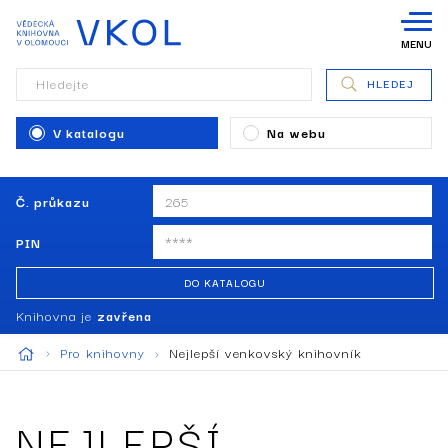
MENU
Hledejte
HLEDEJ
V katalogu
Na webu
Č. průkazu
PIN
DO KATALOGU
Knihovna je
zavřena
Pro knihovny
Nejlepší venkovský knihovník
NEJLEPŠÍ