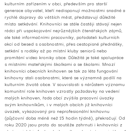
kulturním zařízením v obci, především pro starší
generace obyvatel, kteří nedisponují možnostmi snadné a
rychlé dopravy do větších měst, představují důležité
místo setkávání. Knihovníci se stále častěji stávají nejen
rádci při uspokojování nejrůznějších čtenářských zájmů,
ale také informačními pracovníky, pořadateli kulturních
akcí od besed s osobnostmi, přes cestopisné přednášky,
setkání s rodáky až po místní kluby seniorů nebo
promítání video kroniky obce. Důležitá je také spolupráce
s místními mateřskými školkami a se školami. Mnozí
knihovníci obecních knihoven se tak za léta fungování
knihovny stali osobnostmi, které se významně podílí na
kulturním životě obce. V souvislosti s nárůstem významu
komunitní role knihoven vzrostly požadavky na vedení
malých knihoven, řada obcí zvýšila pracovní úvazky
svým knihovníkům, i v malých obcích již knihovníci
úvazek, vykazovaný pro neprofesionální knihovnu
(půjčovní doba méně než 15 hodin týdně), překračují. Od
roku 2020 jsou proto do soutěže zahrnuti i knihovníci z