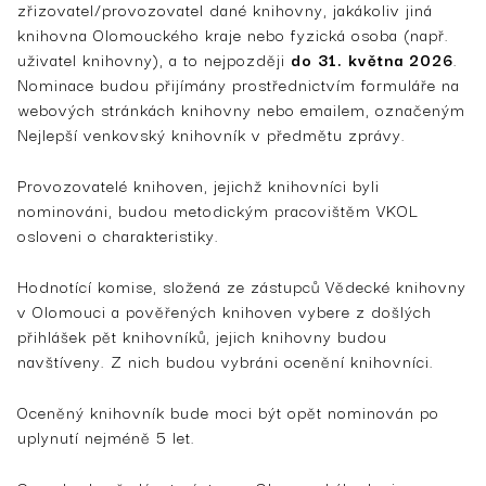
zřizovatel/provozovatel dané knihovny, jakákoliv jiná
knihovna Olomouckého kraje nebo fyzická osoba (např.
uživatel knihovny), a to nejpozději
do 31. května 2026
.
Nominace budou přijímány prostřednictvím formuláře na
webových stránkách knihovny nebo emailem, označeným
Nejlepší venkovský knihovník v předmětu zprávy.
Provozovatelé knihoven, jejichž knihovníci byli
nominováni, budou metodickým pracovištěm VKOL
osloveni o charakteristiky.
Hodnotící komise, složená ze zástupců Vědecké knihovny
v Olomouci a pověřených knihoven vybere z došlých
přihlášek pět knihovníků, jejich knihovny budou
navštíveny. Z nich budou vybráni ocenění knihovníci.
Oceněný knihovník bude moci být opět nominován po
uplynutí nejméně 5 let.