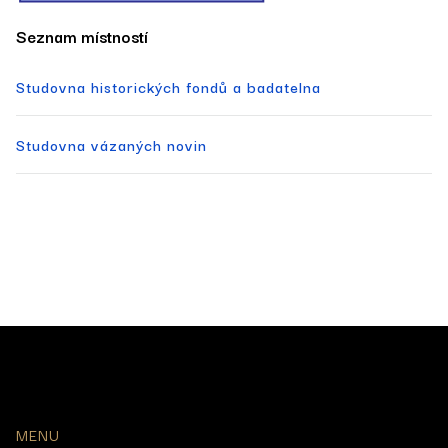
­­­Seznam místností
Studovna historických fondů a badatelna
Studovna vázaných novin
MENU