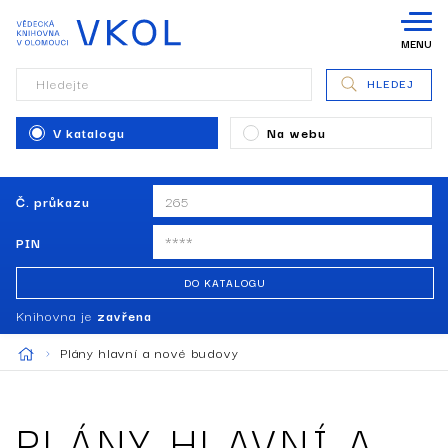
MENU
Hledejte
HLEDEJ
V katalogu
Na webu
Č. průkazu
PIN
DO KATALOGU
Knihovna je
zavřena
Plány hlavní a nové budovy
PLÁNY HLAVNÍ A