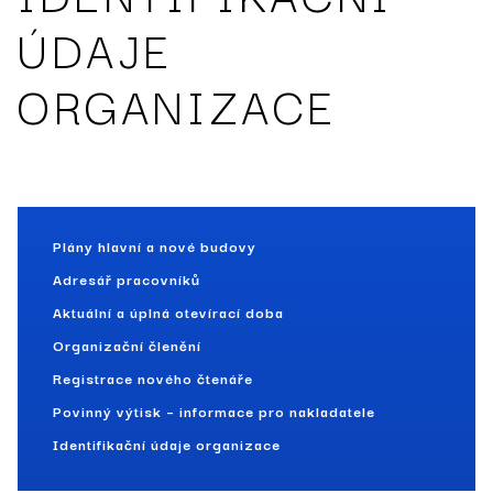
ÚDAJE
ORGANIZACE
Plány hlavní a nové budovy
Adresář pracovníků
Aktuální a úplná otevírací doba
Organizační členění
Registrace nového čtenáře
Povinný výtisk – informace pro nakladatele
Identifikační údaje organizace