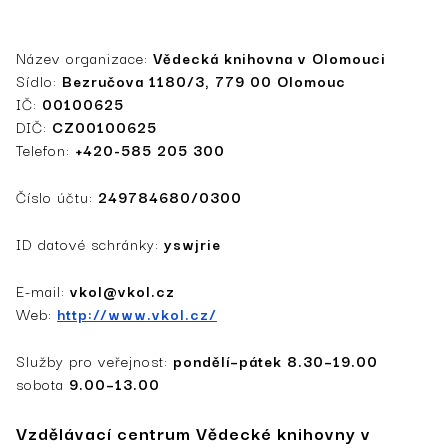
Název organizace:
Vědecká knihovna v Olomouci
Sídlo:
Bezručova 1180/3, 779 00 Olomouc
IČ:
00100625
DIČ:
CZ00100625
Telefon:
+420-585 205 300
Číslo účtu:
249784680/0300
ID datové schránky­­:
yswjrie
E-mail:
vkol@vkol.cz
Web:
http://www.vkol.cz/
Služby pro veřejnost:
pondělí–pátek 8.30–19.00
sobota
9.00–13.00
Vzdělávací centrum Vědecké knihovny v