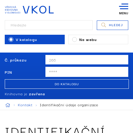
MENU
Hledejte
HLEDEJ
V katalogu
Na webu
Č. průkazu
PIN
DO KATALOGU
Knihovna je
zavřena
Kontakt
Identifikační údaje organizace
IDENTIFIKAČNÍ