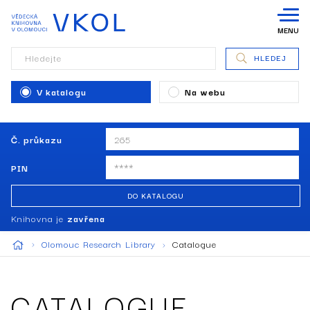
MENU
Hledejte
HLEDEJ
V katalogu
Na webu
Č. průkazu
PIN
DO KATALOGU
Knihovna je
zavřena
Olomouc Research Library
Catalogue
CATALOGUE