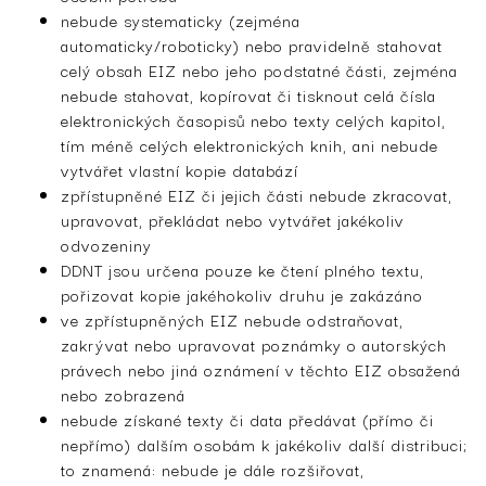
nebude systematicky (zejména
automaticky/roboticky) nebo pravidelně stahovat
celý obsah EIZ nebo jeho podstatné části, zejména
nebude stahovat, kopírovat či tisknout celá čísla
elektronických časopisů nebo texty celých kapitol,
tím méně celých elektronických knih, ani nebude
vytvářet vlastní kopie databází
zpřístupněné EIZ či jejich části nebude zkracovat,
upravovat, překládat nebo vytvářet jakékoliv
odvozeniny
DDNT jsou určena pouze ke čtení plného textu,
pořizovat kopie jakéhokoliv druhu je zakázáno
ve zpřístupněných EIZ nebude odstraňovat,
zakrývat nebo upravovat poznámky o autorských
právech nebo jiná oznámení v těchto EIZ obsažená
nebo zobrazená
nebude získané texty či data předávat (přímo či
nepřímo) dalším osobám k jakékoliv další distribuci;
to znamená: nebude je dále rozšiřovat,