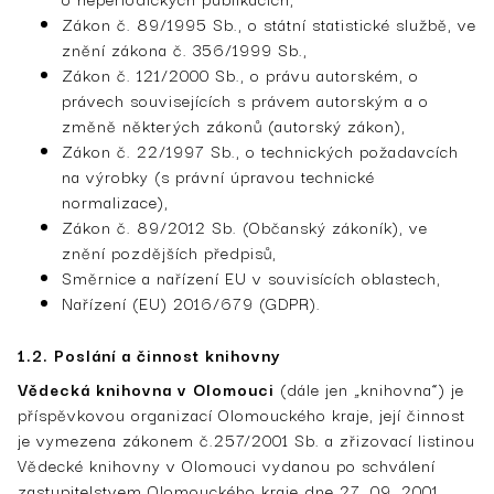
Zákon č. 89/1995 Sb., o státní statistické službě, ve
znění zákona č. 356/1999 Sb.,
Zákon č. 121/2000 Sb., o právu autorském, o
právech souvisejících s právem autorským a o
změně některých zákonů (autorský zákon),
Zákon č. 22/1997 Sb., o technických požadavcích
na výrobky (s právní úpravou technické
normalizace),
Zákon č. 89/2012 Sb. (Občanský zákoník), ve
znění pozdějších předpisů,
Směrnice a nařízení EU v souvisících oblastech,
Nařízení (EU) 2016/679 (GDPR).
1.2. Poslání a činnost knihovny
Vědecká knihovna v Olomouci
(dále jen „knihovna“) je
příspěvkovou organizací Olomouckého kraje, její činnost
je vymezena zákonem č.257/2001 Sb. a zřizovací listinou
Vědecké knihovny v Olomouci vydanou po schválení
zastupitelstvem Olomouckého kraje dne 27. 09. 2001