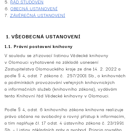
5.
ŘÁD STUDOVEN
6.
OBECNÁ USTANOVENÍ
7.
ZÁVĚREČNÁ USTANOVENÍ­
1. VŠEOBECNÁ USTANOVENÍ
1.1. Právní postavení knihovny
V souladu se zřizovací listinou Vědecké knihovny
v Olomouci vyhotovené na základě usnesení
Zastupitelstva Olomouckého kraje ze dne 14. 2. 2022 a
podle § 4, odst. 7 zákona č. 257/2001 Sb., o knihovnách
a podmínkách provozování veřejných knihovnických
a informačních služeb (knihovního zákona), vydávám
tento Knihovní řád Vědecké knihovny v Olomouci.
Podle § 4, odst. 6 knihovního zákona knihovna realizuje
právo občana na svobodný a rovný přístup k informacím,
a tím naplňuje čl. 17 odst. 4 ústavního zákona č. 23/1991
Sb. – Listiny základních práv a svobod. Princip rovného