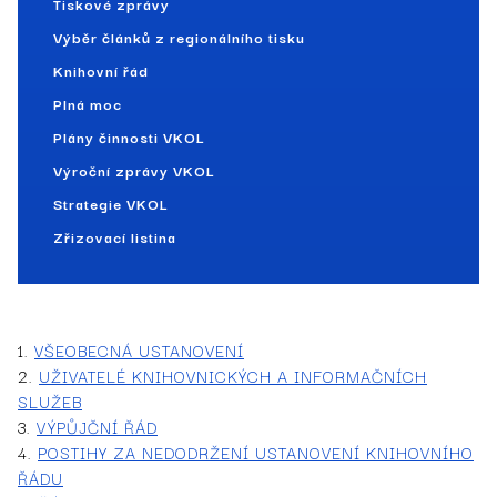
Tiskové zprávy
Výběr článků z regionálního tisku
Knihovní řád
Plná moc
Plány činnosti VKOL
Výroční zprávy VKOL
Strategie VKOL
Zřizovací listina
1. ­
VŠEOBECNÁ USTANOVENÍ
2.
UŽIVATELÉ KNIHOVNICKÝCH A INFORMAČNÍCH
SLUŽEB
3.
VÝPŮJČNÍ ŘÁD
4.
POSTIHY ZA NEDODRŽENÍ USTANOVENÍ KNIHOVNÍHO
ŘÁDU