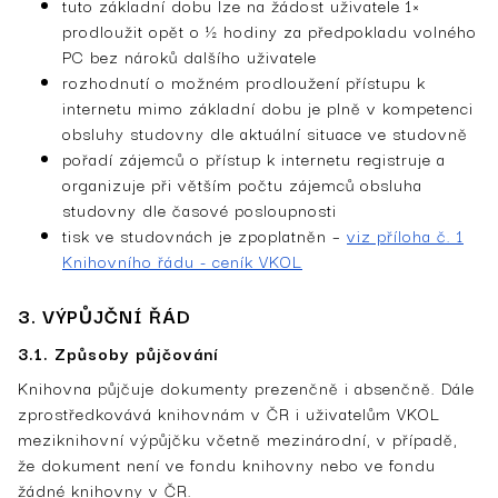
tuto základní dobu lze na žádost uživatele 1×
prodloužit opět o ½ hodiny za předpokladu volného
PC bez nároků dalšího uživatele
rozhodnutí o možném prodloužení přístupu k
internetu mimo základní dobu je plně v kompetenci
obsluhy studovny dle aktuální situace ve studovně
pořadí zájemců o přístup k internetu registruje a
organizuje při větším počtu zájemců obsluha
studovny dle časové posloupnosti
tisk ve studovnách je zpoplatněn –
viz příloha č. 1
Knihovního řádu - ceník VKOL
3. VÝPŮJČNÍ ŘÁD
3.1. Způsoby půjčování
Knihovna půjčuje dokumenty prezenčně i absenčně. Dále
zprostředkovává knihovnám v ČR i uživatelům VKOL
meziknihovní výpůjčku včetně mezinárodní, v případě,
že dokument není ve fondu knihovny nebo ve fondu
žádné knihovny v ČR.