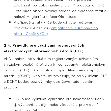
totožnosti po dobu následujících 7 provozních dnů.
Poté bude obsah skříňky předán do evidence ztrát a
nálezů Magistrátu města Olomouce.
V případě ztráty klíče bude uživateli účtován
poplatek dle ceníku (
viz příloha č. 1 Knihovního
řádu - Ceník VKOL
).
2.4. Pravidla pro využívání licencovaných
elektronických informačních zdrojů (EIZ)
VKOL nabízí individuálním registrovaným uživatelům
(fyzickým osobám) přístup k licencovaným elektronickým
zdrojům (EIZ) a k digitalizovaným dílům nedostupných
na trhu (DDNT). Uživatel se zavazuje, že při využívání EIZ
a DDNT budou bez výjimky dodržovat tato licenční
pravidla:
EIZ bude využívat výhradně pro nekomerční účely,
tj. výukové, studijní nebo vědecké a pro vlastní
osobní potřebu