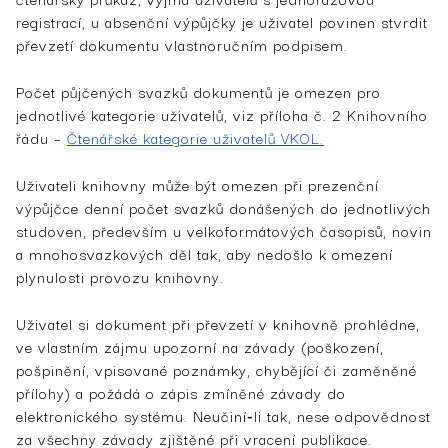
registrací, u absenční výpůjčky je uživatel povinen stvrdit
převzetí dokumentu vlastnoručním podpisem.
Počet půjčených svazků dokumentů je omezen pro
jednotlivé kategorie uživatelů, viz příloha č. 2 Knihovního
řádu –
Čtenářské kategorie uživatelů VKOL.
Uživateli knihovny může být omezen při prezenční
výpůjčce denní počet svazků donášených do jednotlivých
studoven, především u velkoformátových časopisů, novin
a mnohosvazkových děl tak, aby nedošlo k omezení
plynulosti provozu knihovny.
Uživatel si dokument při převzetí v knihovně prohlédne,
ve vlastním zájmu upozorní na závady (poškození,
pošpinění, vpisované poznámky, chybějící či zaměněné
přílohy) a požádá o zápis zmíněné závady do
elektronického systému. Neučiní‑li tak, nese odpovědnost
za všechny závady zjištěné při vracení publikace.