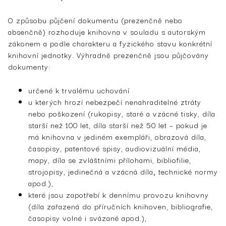
O způsobu půjčení dokumentu (prezenčně nebo
absenčně) rozhoduje knihovna v souladu s autorským
zákonem a podle charakteru a fyzického stavu konkrétní
knihovní jednotky. Výhradně prezenčně jsou půjčovány
dokumenty:
určené k trvalému uchování
u kterých hrozí nebezpečí nenahraditelné ztráty
nebo poškození (rukopisy, staré a vzácné tisky, díla
starší než 100 let, díla starší než 50 let – pokud je
má knihovna v jediném exempláři, obrazová díla,
časopisy, patentové spisy, audiovizuální média,
mapy, díla se zvláštními přílohami, bibliofilie,
strojopisy, jedinečná a vzácná díla
,
technické normy
apod.),
které jsou zapotřebí k dennímu provozu knihovny
(díla zařazená do příručních knihoven, bibliografie,
časopisy volné i svázané apod.),