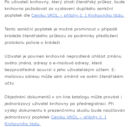
Po uživateli knihovny, který ztratí čtenářský průkaz, bude
knihovna požadovat za vystavení duplikátu sankční
poplatek dle
Ceníku VKOL – přílohy č. 1 Knihovního řádu
.
Tento sankční poplatek je možné prominout v případě
krádeže čtenářského průkazu za podmínky předložení
protokolu policie o krádeži.
Uživatel je povinen knihovně neprodleně ohlásit změnu
svého jména, adresy a e-mailové adresy, které
bezprostředně souvisí s jeho uživatelským účtem. E-
mailovou adresu může sám změnit ve svém čtenářském
účtu.
Objednání dokumentů v on-line katalogu může provést i
jednorázový uživatel knihovny po předregistraci. Při
výdeji dokumentu k prezenčnímu studiu bude naúčtován
jednorázový poplatek
Ceníku VKOL – přílohy č. 1
Knihovního řádu
.