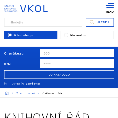
MENU
Hledejte
HLEDEJ
V katalogu
Na webu
Č. průkazu
PIN
DO KATALOGU
Knihovna je
zavřena
O knihovně
Knihovní řád
KNIHOVNÍ ŘÁD