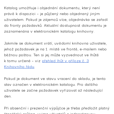
Katalog umožňuje i objednání dokumentu, který není
právě k dispozici – je půjčený nebo objednaný jiným
uživatelem. Pokud je zájemců více, objednávka se zařadí
do fronty požadavků. Aktuální dostupnost dokumentu je
zaznamenána v elektronickém katalogu knihovny.
Jakmile se dokument vrátí, uvědomí knihovna uživatele,
jehož požadavek je na 1. místě ve frontě, e-mailem nebo
běžnou poštou. Ten si jej může vyzvednout ve lhůtě
k tomu určené – viz
přehled lhůt v příloze č. 3
Knihovního řádu
.
Pokud je dokument ve stavu vracení do skladu, je tento
stav označen v elektronickém katalogu. Pro dalšího
uživatele se začne požadavek vyřizovat až následující
den.
Při absenční i prezenční výpůjčce je třeba předložit platný
čtenářský průkaz, vyjma uživatelů s jednorázovou