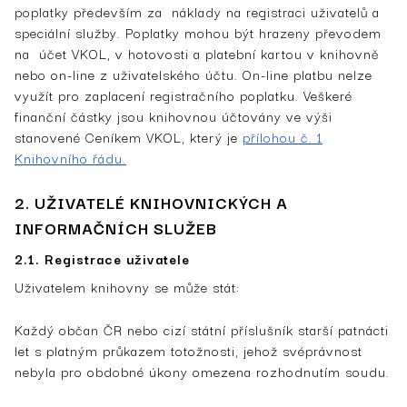
poplatky především za náklady na registraci uživatelů a
speciální služby. Poplatky mohou být hrazeny převodem
na účet VKOL, v hotovosti a platební kartou v knihovně
nebo on-line z uživatelského účtu. On-line platbu nelze
využít pro zaplacení registračního poplatku. Veškeré
finanční částky jsou knihovnou účtovány ve výši
stanovené Ceníkem VKOL, který je
přílohou č. 1
Knihovního řádu.
2. UŽIVATELÉ KNIHOVNICKÝCH A
INFORMAČNÍCH SLUŽEB
2.1. Registrace uživatele
Uživatelem knihovny se může stát:
Každý občan ČR nebo cizí státní příslušník starší patnácti
let s platným průkazem totožnosti, jehož svéprávnost
nebyla pro obdobné úkony omezena rozhodnutím soudu.