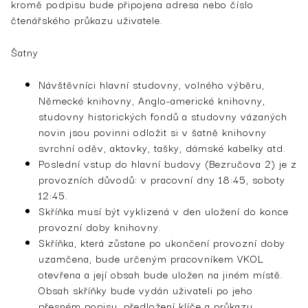
kromě podpisu bude připojena adresa nebo číslo
čtenářského průkazu uživatele.
Šatny
Návštěvníci hlavní studovny, volného výběru,
Německé knihovny, Anglo-americké knihovny,
studovny historických fondů a studovny vázaných
novin jsou povinni odložit si v šatně knihovny
svrchní oděv, aktovky, tašky, dámské kabelky atd.
Poslední vstup do hlavní budovy (Bezručova 2) je z
provozních důvodů: v pracovní dny 18:45, soboty
12:45.
Skříňka musí být vyklizená v den uložení do konce
provozní doby knihovny.
Skříňka, která zůstane po ukončení provozní doby
uzamčena, bude určeným pracovníkem VKOL
otevřena a její obsah bude uložen na jiném místě.
Obsah skříňky bude vydán uživateli po jeho
přesném popisu, předložení klíče a průkazu