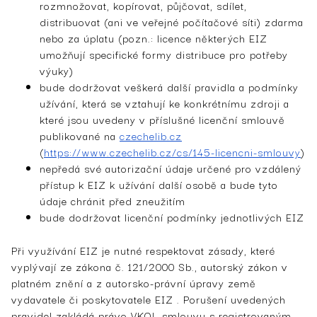
rozmnožovat, kopírovat, půjčovat, sdílet,
distribuovat (ani ve veřejné počítačové síti) zdarma
nebo za úplatu (pozn.: licence některých EIZ
umožňují specifické formy distribuce pro potřeby
výuky)
bude dodržovat veškerá další pravidla a podmínky
užívání, která se vztahují ke konkrétnímu zdroji a
které jsou uvedeny v příslušné licenční smlouvě
publikované na
czechelib.cz
(
https://www.czechelib.cz/cs/145-licencni-smlouvy
)
nepředá své autorizační údaje určené pro vzdálený
přístup k EIZ k užívání další osobě a bude tyto
údaje chránit před zneužitím
bude dodržovat licenční podmínky jednotlivých EIZ
Při využívání EIZ je nutné respektovat zásady, které
vyplývají ze zákona č. 121/2000 Sb., autorský zákon v
platném znění a z autorsko-právní úpravy země
vydavatele či poskytovatele EIZ . Porušení uvedených
pravidel zakládá právo VKOL smlouvu s registrovaným