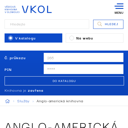
MENU
Hledejte
HLEDEJ
V katalogu
Na webu
Č. průkazu
PIN
DO KATALOGU
Knihovna je
zavřena
Služby
Anglo-americká knihovna
ANGLO-AMERICKÁ