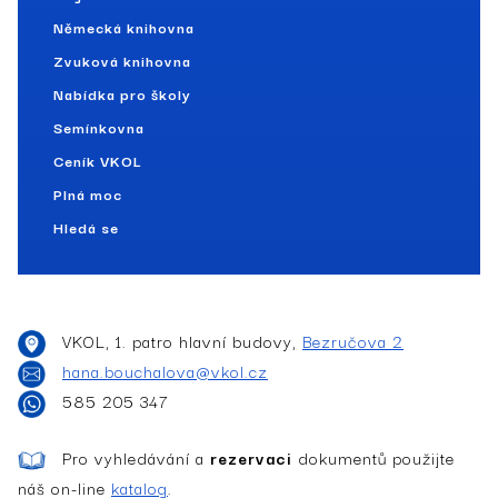
Německá knihovna
Zvuková knihovna
Nabídka pro školy
Semínkovna
Ceník VKOL
Plná moc
Hledá se
VKOL, 1. patro hlavní budovy,
Bezručova 2
hana.bouchalova@vkol.cz
585 205 347
Pro vyhledávání a
rezervaci
dokumentů použijte
náš on-line
katalog
.