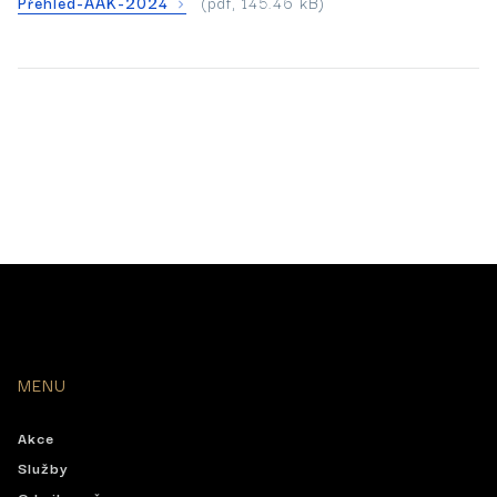
Přehled-AAK-2024
(pdf, 145.46 kB)
MENU
Akce
Služby
O knihovně