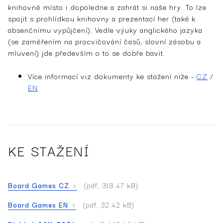
knihovně místo i dopoledne a zahrát si naše hry. To lze
spojit s prohlídkou knihovny a prezentací her (také k
absenčnímu vypůjčení). Vedle výuky anglického jazyka
(se zaměřením na procvičování časů, slovní zásobu a
mluvení) jde především o to se dobře bavit.
Více informací viz dokumenty ke stažení níže -
CZ
/
EN
KE STAŽENÍ
Board Games CZ
(pdf, 318.47 kB)
Board Games EN
(pdf, 32.42 kB)