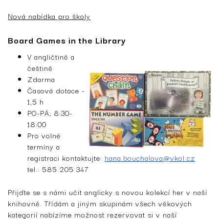
Nová nabídka pro školy
Board Games in the Library
V angličtině a
češtině
Zdarma
Časová dotace -
1,5 h
PO-PÁ; 8:30-
18:00
Pro volné
termíny a
registraci kontaktujte:
hana.bouchalova@vkol.cz
tel.: 585 205 347
Přijďte se s námi učit anglicky s novou kolekcí her v naší
knihovně. Třídám a jiným skupinám všech věkových
kategorií nabízíme možnost rezervovat si v naší