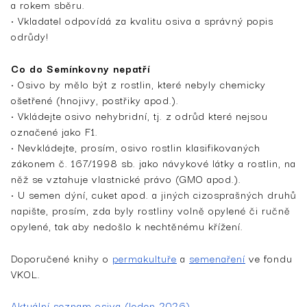
a rokem sběru.
• Vkladatel odpovídá za kvalitu osiva a správný popis
odrůdy!
Co do Semínkovny nepatří
• Osivo by mělo být z rostlin, které nebyly chemicky
ošetřené (hnojivy, postřiky apod.).
• Vkládejte osivo nehybridní, tj. z odrůd které nejsou
označené jako F1.
• Nevkládejte, prosím, osivo rostlin klasifikovaných
zákonem č. 167/1998 sb. jako návykové látky a rostlin, na
něž se vztahuje vlastnické právo (GMO apod.).
• U semen dýní, cuket apod. a jiných cizosprašných druhů
napište, prosím, zda byly rostliny volně opylené či ručně
opylené, tak aby nedošlo k nechtěnému křížení.
Doporučené knihy o
permakultuře
a
semenaření
ve fondu
VKOL.
Aktuální seznam osiva (leden 2026)