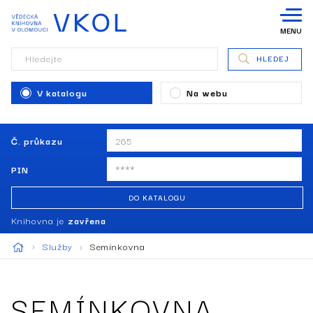
MENU
Hledejte
HLEDEJ
V katalogu
Na webu
Č. průkazu
PIN
DO KATALOGU
Knihovna je
zavřena
Služby
Semínkovna
SEMÍNKOVNA