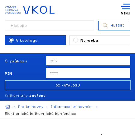
MENU
Hledejte
HLEDEJ
V katalogu
Na webu
Č. průkazu
PIN
DO KATALOGU
Knihovna je
zavřena
Pro knihovny
Informace knihovnám
Elektronické knihovnické konference