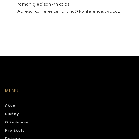
roman.giebisch@nkp.cz
Adresa konference:
drtina@konference.cvut.cz
MENU
Akce
Služby
O knihovně
Pro školy
Dotazy