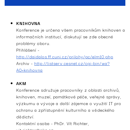
KNIHOVNA
Konference je určena všem pracovníkům knihoven a
informačních institucí, diskutují se zde obecné
problémy oboru.
Přihlášení -
http://daidalos.ff.cuni.cz/prilohy/pc/elm10.php
Archiv -
http://listserv.cesnet.cz/cgi-bin/wa?
A0=knihovna
AKM
Konference sdružuje pracovníky z oblasti archivů,
knihoven, muzeí, památkové péče, veřejné správy,
výzkumu a vývoje a další zájemce o využití IT pro
ochranu a zpřístupnění kulturního a vědeckého
dědictví.
Kontaktní osoba - PhDr. Vít Richter,
vit.richter@nkp.cz