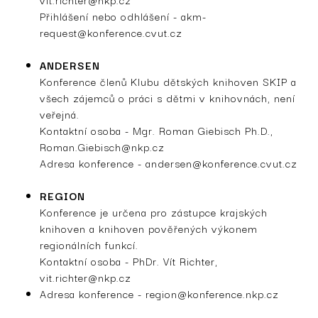
Přihlášení nebo odhlášení -
akm-
request@konference.cvut.cz
ANDERSEN
Konference členů Klubu dětských knihoven SKIP a
všech zájemců o práci s dětmi v knihovnách, není
veřejná.
Kontaktní osoba - Mgr. Roman Giebisch Ph.D.,
Roman.Giebisch@nkp.cz
Adresa konference -
andersen@konference.cvut.cz
REGION
Konference je určena pro zástupce krajských
knihoven a knihoven pověřených výkonem
regionálních funkcí.
Kontaktní osoba - PhDr. Vít Richter,
vit.richter@nkp.cz
Adresa konference -
region@konference.nkp.cz