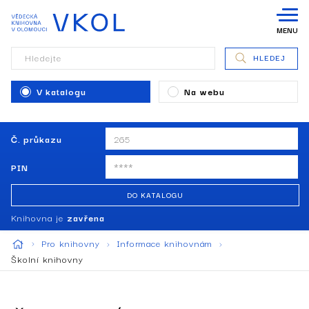
MENU
Hledejte
HLEDEJ
V katalogu
Na webu
Č. průkazu
PIN
DO KATALOGU
Knihovna je
zavřena
Pro knihovny
Informace knihovnám
Školní knihovny