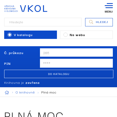
MENU
Hledejte
HLEDEJ
V katalogu
Na webu
Č. průkazu
PIN
DO KATALOGU
Knihovna je
zavřena
O knihovně
Plná moc
PLNÁ MOC