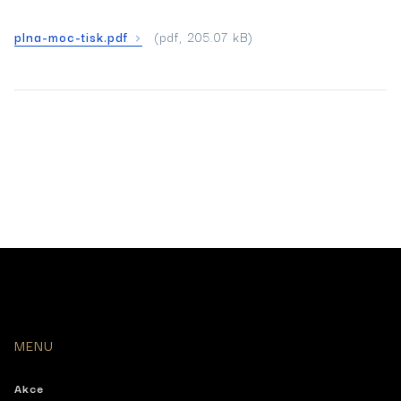
plna-moc-tisk.pdf
(pdf, 205.07 kB)
MENU
Akce