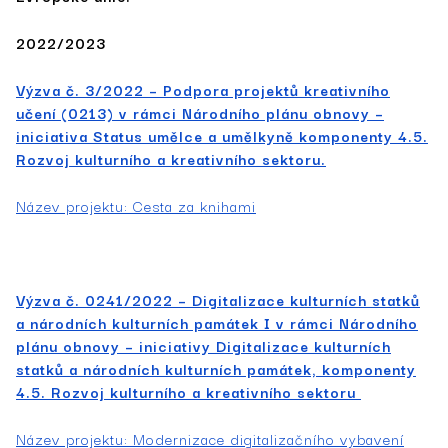
2022/2023
Výzva č. 3/2022 – Podpora projektů kreativního
učení (0213) v rámci Národního plánu obnovy –
iniciativa Status umělce a umělkyně komponenty 4.5.
Rozvoj kulturního a kreativního sektoru.
Název projektu: Cesta za knihami
Výzva č. 0241/2022 – Digitalizace kulturních statků
a národních kulturních památek I v rámci Národního
plánu obnovy – iniciativy Digitalizace kulturních
statků a národních kulturních památek, komponenty
4.5. Rozvoj kulturního a kreativního sektoru
Název projektu: Modernizace digitalizačního vybavení