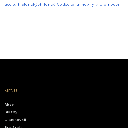
úseku historických fondů Vědecké knihovny v Olomouci
MENU
Akce
Služby
O knihovně
Pro školy