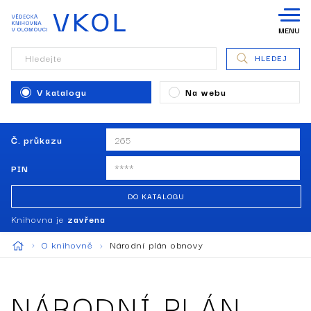
MENU
Hledejte
HLEDEJ
V katalogu
Na webu
Č. průkazu
PIN
DO KATALOGU
Knihovna je
zavřena
O knihovně
Národní plán obnovy
NÁRODNÍ PLÁN