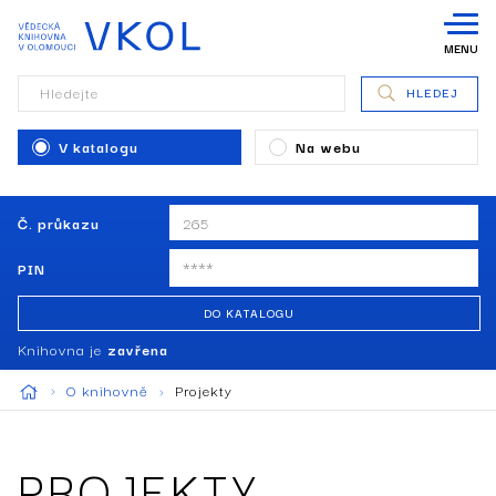
MENU
Hledejte
HLEDEJ
V katalogu
Na webu
Č. průkazu
PIN
DO KATALOGU
Knihovna je
zavřena
O knihovně
Projekty
PROJEKTY