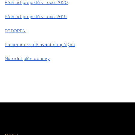
Přehled projektů v roce 2020
Přehled projektů v roce 2019
EODOPEN
Erasmus+ vzdělávání dospělých
Národní plán obnovy